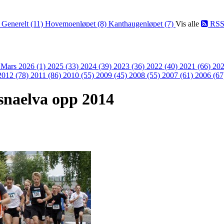
)
Generelt (11)
Hovemoenløpet (8)
Kanthaugenløpet (7)
Vis alle
RS
)
Mars 2026 (1)
2025 (33)
2024 (39)
2023 (36)
2022 (40)
2021 (66)
202
2012 (78)
2011 (86)
2010 (55)
2009 (45)
2008 (55)
2007 (61)
2006 (67
esnaelva opp 2014