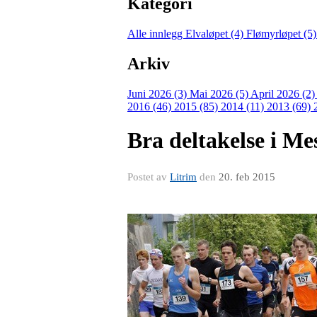
Kategori
Alle innlegg
Elvaløpet (4)
Flømyrløpet (5
Arkiv
Juni 2026 (3)
Mai 2026 (5)
April 2026 (2
2016 (46)
2015 (85)
2014 (11)
2013 (69)
Bra deltakelse i M
Postet av
Litrim
den
20. feb 2015