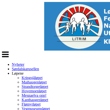
Veksle
navigasjon
Nyheter
Sørdalskarusellen
Løpene
Kringsjåløpet
Maihaugenløpet
Strandtorgetløpet
Hovemoenløpet
Mesnaelva opp!
Kanthaugenløpet
Flømyrløpet
Vegmuseumsløpet