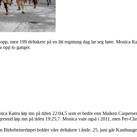
 opp, men 199 deltakere på en litt regntung dag lar seg høre. Monica K
va opp to ganger.
 Kørra løp inn på tiden 22:04,5 som er bedre enn Maiken Caspersen Fa
ersrud løp inn på tiden 19:25,7. Monica vant også i 2011, men Per-Chri
en Birkebeinerløpet holder våre deltakere i ånde. 25. juni går Kanthaug