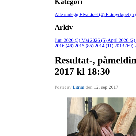
Kategori
Alle innlegg
Elvaløpet (4)
Flømyrløpet (5
Arkiv
Juni 2026 (3)
Mai 2026 (5)
April 2026 (2
2016 (46)
2015 (85)
2014 (11)
2013 (69)
Resultat-, påmeldin
2017 kl 18:30
Postet av
Litrim
den
12. sep 2017