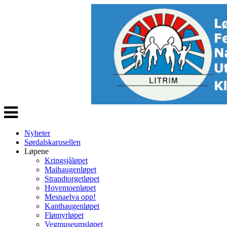
Veksle
navigasjon
Nyheter
Sørdalskarusellen
Løpene
Kringsjåløpet
Maihaugenløpet
Strandtorgetløpet
Hovemoenløpet
Mesnaelva opp!
Kanthaugenløpet
Flømyrløpet
Vegmuseumsløpet