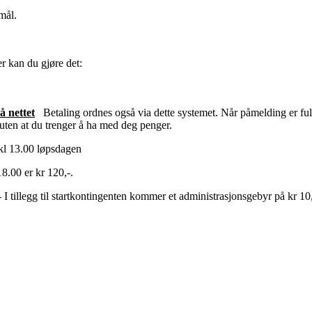
mål.
r kan du gjøre det:
å nettet
Betaling ordnes også via dette systemet. Når påmelding er full
uten at du trenger å ha med deg penger.
l kl 13.00 løpsdagen
18.00 er kr 120,-.
 - I tillegg til startkontingenten kommer et administrasjonsgebyr på kr 10,