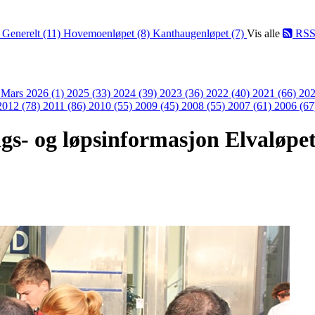
)
Generelt (11)
Hovemoenløpet (8)
Kanthaugenløpet (7)
Vis alle
RS
)
Mars 2026 (1)
2025 (33)
2024 (39)
2023 (36)
2022 (40)
2021 (66)
202
2012 (78)
2011 (86)
2010 (55)
2009 (45)
2008 (55)
2007 (61)
2006 (67
gs- og løpsinformasjon Elvaløpet