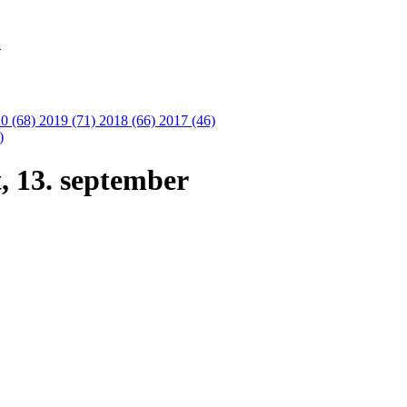
S
0 (68)
2019 (71)
2018 (66)
2017 (46)
)
, 13. september